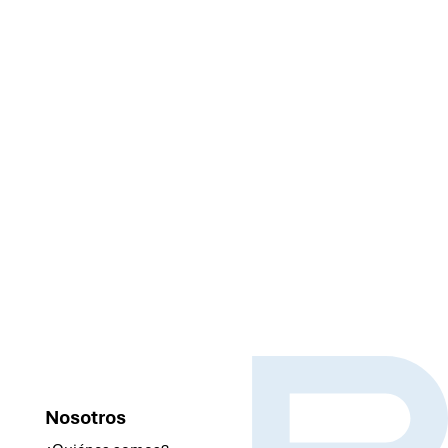
Nuestros servicios incluyen:
Estructuración de proyecto inmobiliario
Habilitación urbana y recepción de obras
Subdivisión y/o acumulación de lotes
Nosotros