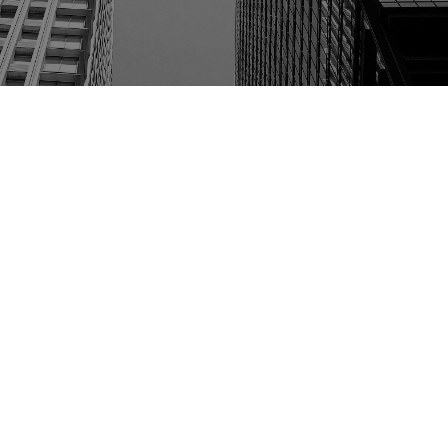
Servicios /
Desarrollo inmobiliario
Nos enfocamos en asesorar a empresas,
inversionistas y desarrolladores en
proyectos inmobiliarios, acompañándolos
desde la adquisición de inmuebles hasta la
construcción y venta de propiedades. Esto
implica el planteamiento de proyectos
eficientes, con base en las necesidades del
cliente, elaboración de contratos, gestión de
permisos y licencias, prevención de riesgos
legales y la resolución de cuestiones
relacionadas con la construcción y uso del
suelo.